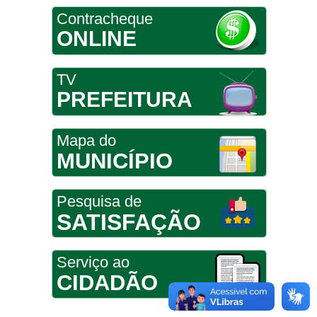
Contracheque
ONLINE
TV
PREFEITURA
Mapa do
MUNICÍPIO
Pesquisa de
SATISFAÇÃO
Serviço ao
CIDADÃO