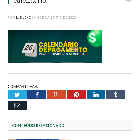
calendario
POR
JUZILENE
EM
16 DE AGOSTO DE 2023
COMPARTILHAR:
Twitter
Facebook
Google+
Pinterest
LinkedIn
Tumblr
Email
CONTEÚDO RELACIONADO