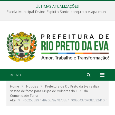
ÚLTIMAS ATUALIZAÇÕES:
Escola Municipal Divino Espírito Santo conquista etapa municipal da V Feira Amazonense de Matemática
MENU
»
»
Home
Notícias
Prefeitura de Rio Preto da Eva realiza
sessão de fotos para Grupo de Mulheres do CRAS da
Comunidade Terra
»
Alta
466253839_1492667824873857_7008043707082532410_n