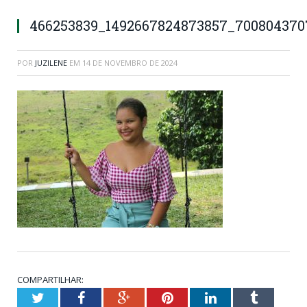
466253839_1492667824873857_700804370
POR
JUZILENE
EM
14 DE NOVEMBRO DE 2024
COMPARTILHAR:
Twitter
Facebook
Google+
Pinterest
LinkedIn
Tumblr