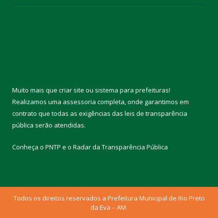
Muito mais que
criar site
ou
sistema para prefeituras
!
Realizamos uma
assessoria
completa, onde garantimos em
contrato que todas as exigências das
leis de transparência
pública
serão atendidas.
Conheça o
PNTP
e o
Radar da Transparência Pública
Todos os direitos reservados a Prefeitura Municipal de Rio Preto
da Eva – AM.