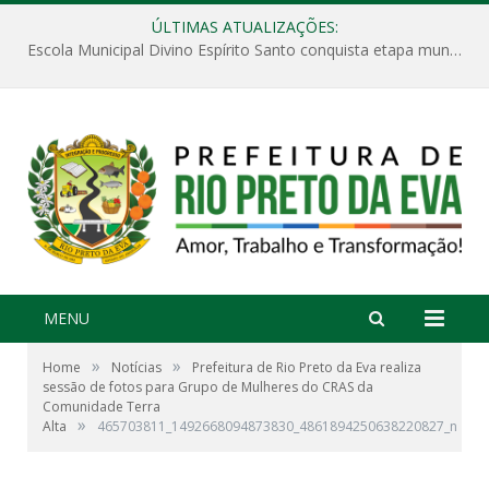
ÚLTIMAS ATUALIZAÇÕES:
Escola Municipal Divino Espírito Santo conquista etapa municipal da V Feira Amazonense de Matemática
MENU
»
»
Home
Notícias
Prefeitura de Rio Preto da Eva realiza
sessão de fotos para Grupo de Mulheres do CRAS da
Comunidade Terra
»
Alta
465703811_1492668094873830_4861894250638220827_n