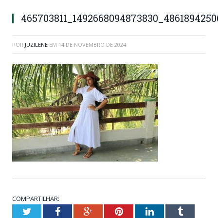
465703811_1492668094873830_486189425
POR
JUZILENE
EM
14 DE NOVEMBRO DE 2024
COMPARTILHAR:
Twitter
Facebook
Google+
Pinterest
LinkedIn
Tumblr