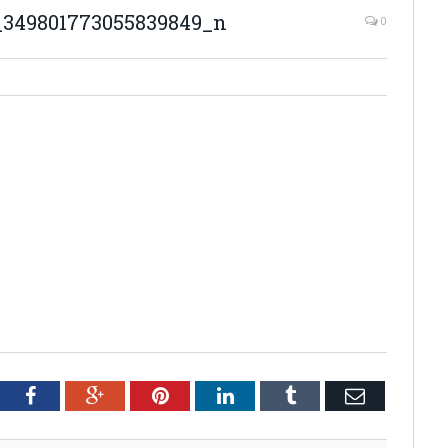
_349801773055839849_n
0
tter
Facebook
Google+
Pinterest
LinkedIn
Tumblr
Email