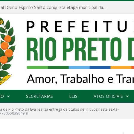
Escola Municipal Divino Espírito Santo conquista etapa municipal da V Feira Amazonense de Matemática
NO
SECRETARIAS
LEIS
ATOS OFICIAIS
a de Rio Preto da Eva realiza entrega de títulos definitivos nesta sexta-
773055839849_n