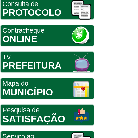
Consulta de
PROTOCOLO
Contracheque
ONLINE
TV
PREFEITURA
Mapa do
MUNICÍPIO
Pesquisa de
SATISFAÇÃO
Serviço ao