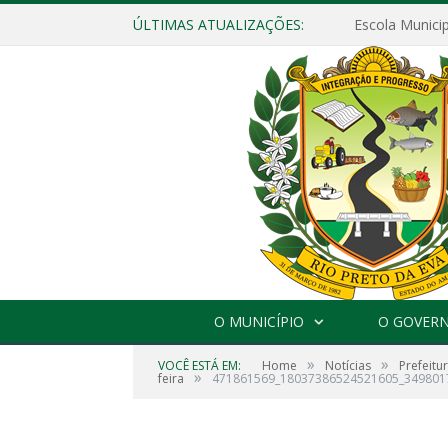
ÚLTIMAS ATUALIZAÇÕES:
O MUNICÍPIO
O GOVER
»
»
VOCÊ ESTÁ EM:
Home
Notícias
Prefeitur
»
feira
471861569_18037386524521605_349801