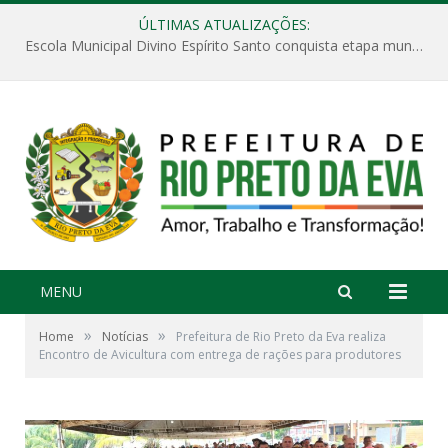
ÚLTIMAS ATUALIZAÇÕES:
Escola Municipal Divino Espírito Santo conquista etapa municipal da V Feira Amazonense de Matemática
MENU
»
»
Home
Notícias
Prefeitura de Rio Preto da Eva realiza
Encontro de Avicultura com entrega de rações para produtores