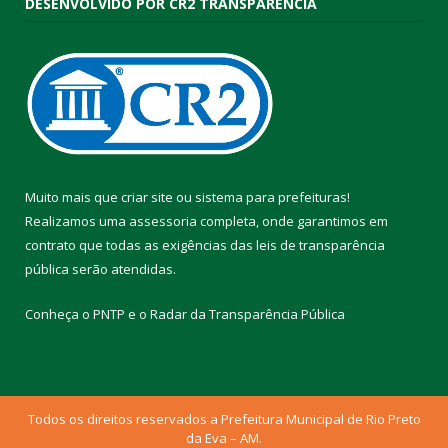
DESENVOLVIDO POR CR2 TRANSPARÊNCIA
Muito mais que
criar site
ou
sistema para prefeituras
!
Realizamos uma
assessoria
completa, onde garantimos em
contrato que todas as exigências das
leis de transparência
pública
serão atendidas.
Conheça o
PNTP
e o
Radar da Transparência Pública
Todos os direitos reservados a Prefeitura Municipal de Rio Preto
da Eva – AM.