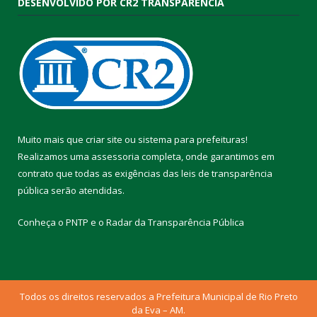
DESENVOLVIDO POR CR2 TRANSPARÊNCIA
Muito mais que
criar site
ou
sistema para prefeituras
!
Realizamos uma
assessoria
completa, onde garantimos em
contrato que todas as exigências das
leis de transparência
pública
serão atendidas.
Conheça o
PNTP
e o
Radar da Transparência Pública
Todos os direitos reservados a Prefeitura Municipal de Rio Preto
da Eva – AM.