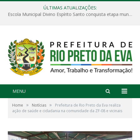
ÚLTIMAS ATUALIZAÇÕES:
Escola Municipal Divino Espírito Santo conquista etapa municipal da V Feira Amazonense de Matemática
MENU
»
»
Home
Notícias
Prefeitura de Rio Preto da Eva realiza
ação de saúde e cidadania na comunidade da ZF-08 e vicinais