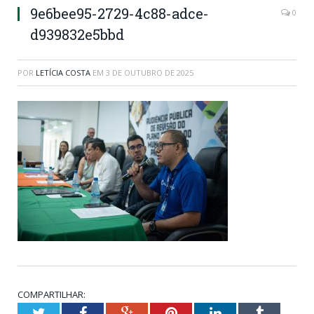
9e6bee95-2729-4c88-adce-
0
d939832e5bbd
POR
LETÍCIA COSTA
EM
3 DE OUTUBRO DE 2025
COMPARTILHAR:
Twitter
Facebook
Google+
Pinterest
LinkedIn
Tumblr