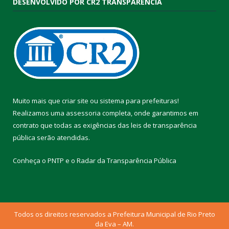
DESENVOLVIDO POR CR2 TRANSPARÊNCIA
Muito mais que
criar site
ou
sistema para prefeituras
!
Realizamos uma
assessoria
completa, onde garantimos em
contrato que todas as exigências das
leis de transparência
pública
serão atendidas.
Conheça o
PNTP
e o
Radar da Transparência Pública
Todos os direitos reservados a Prefeitura Municipal de Rio Preto
da Eva – AM.