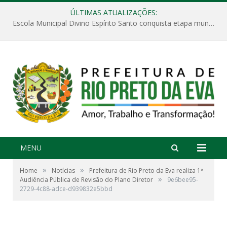
ÚLTIMAS ATUALIZAÇÕES:
Escola Municipal Divino Espírito Santo conquista etapa municipal da V Feira Amazonense de Matemática
MENU
»
»
Home
Notícias
Prefeitura de Rio Preto da Eva realiza 1ª
»
Audiência Pública de Revisão do Plano Diretor
9e6bee95-
2729-4c88-adce-d939832e5bbd