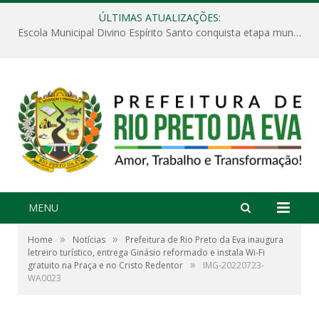
ÚLTIMAS ATUALIZAÇÕES:
Escola Municipal Divino Espírito Santo conquista etapa municipal da V Feira Amazonense de Matemática
MENU
»
»
Home
Notícias
Prefeitura de Rio Preto da Eva inaugura
letreiro turístico, entrega Ginásio reformado e instala Wi-Fi
»
gratuito na Praça e no Cristo Redentor
IMG-20220723-
WA0023