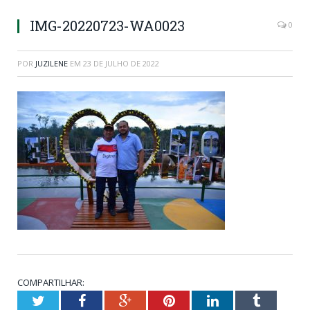
IMG-20220723-WA0023
0
POR
JUZILENE
EM
23 DE JULHO DE 2022
COMPARTILHAR:
Twitter
Facebook
Google+
Pinterest
LinkedIn
Tumblr