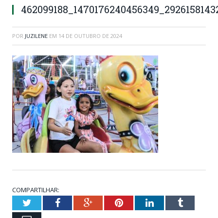
462099188_1470176240456349_292615814
POR
JUZILENE
EM
14 DE OUTUBRO DE 2024
COMPARTILHAR:
Twitter
Facebook
Google+
Pinterest
LinkedIn
Tumblr