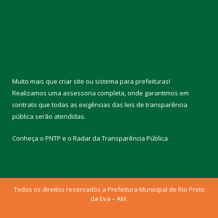
Muito mais que
criar site
ou
sistema para prefeituras
!
Realizamos uma
assessoria
completa, onde garantimos em
contrato que todas as exigências das
leis de transparência
pública
serão atendidas.
Conheça o
PNTP
e o
Radar da Transparência Pública
Todos os direitos reservados a Prefeitura Municipal de Rio Preto
da Eva – AM.