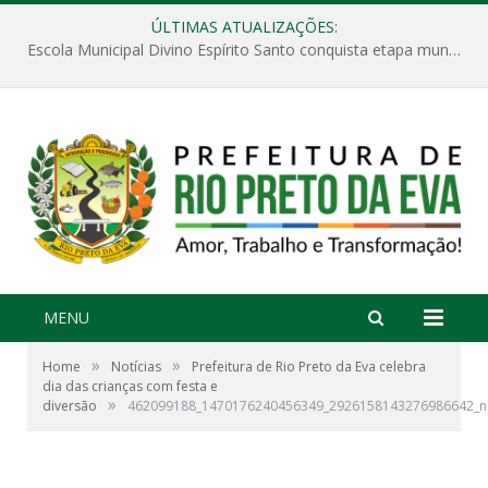
ÚLTIMAS ATUALIZAÇÕES:
Escola Municipal Divino Espírito Santo conquista etapa municipal da V Feira Amazonense de Matemática
MENU
»
»
Home
Notícias
Prefeitura de Rio Preto da Eva celebra
dia das crianças com festa e
»
diversão
462099188_1470176240456349_2926158143276986642_n