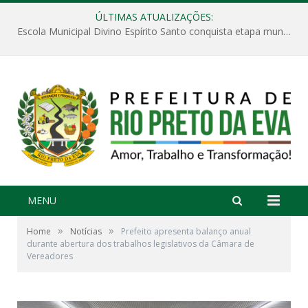
ÚLTIMAS ATUALIZAÇÕES:
Escola Municipal Divino Espírito Santo conquista etapa municipal da V Feira Amazonense de Matemática
MENU
»
»
Home
Notícias
Prefeito apresenta balanço anual
durante abertura dos trabalhos legislativos da Câmara de
Vereadores