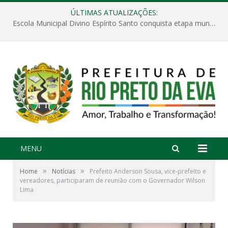
ÚLTIMAS ATUALIZAÇÕES:
Escola Municipal Divino Espírito Santo conquista etapa municipal da V Feira Amazonense de Matemática
MENU
»
»
Home
Notícias
Prefeito Anderson Sousa, vice-prefeito e
vereadores, participaram de reunião com o Governador Wilson
Lima