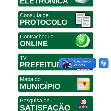
ELETRÔNICA
Consulta de
PROTOCOLO
Contracheque
ONLINE
TV
PREFEITURA
Mapa do
MUNICÍPIO
Pesquisa de
SATISFAÇÃO