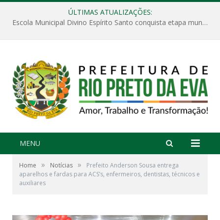
ÚLTIMAS ATUALIZAÇÕES:
Escola Municipal Divino Espírito Santo conquista etapa municipal da V Feira Amazonense de Matemática
MENU
»
»
Home
Notícias
Prefeito Anderson Sousa entrega
aparelhos e fardas para ACS’s, enfermeiros, dentistas, técnicos e
auxiliares