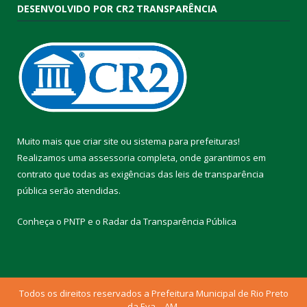
DESENVOLVIDO POR CR2 TRANSPARÊNCIA
Muito mais que
criar site
ou
sistema para prefeituras
!
Realizamos uma
assessoria
completa, onde garantimos em
contrato que todas as exigências das
leis de transparência
pública
serão atendidas.
Conheça o
PNTP
e o
Radar da Transparência Pública
Todos os direitos reservados a Prefeitura Municipal de Rio Preto
da Eva – AM.