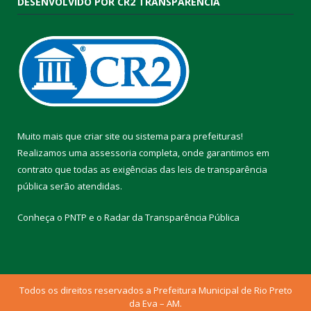
DESENVOLVIDO POR CR2 TRANSPARÊNCIA
Muito mais que
criar site
ou
sistema para prefeituras
!
Realizamos uma
assessoria
completa, onde garantimos em
contrato que todas as exigências das
leis de transparência
pública
serão atendidas.
Conheça o
PNTP
e o
Radar da Transparência Pública
Todos os direitos reservados a Prefeitura Municipal de Rio Preto
da Eva – AM.