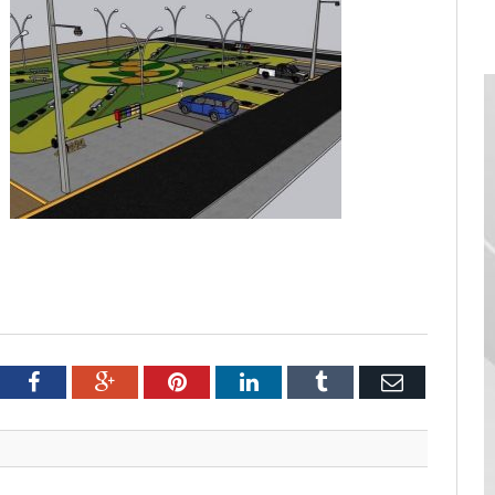
tter
Facebook
Google+
Pinterest
LinkedIn
Tumblr
Email