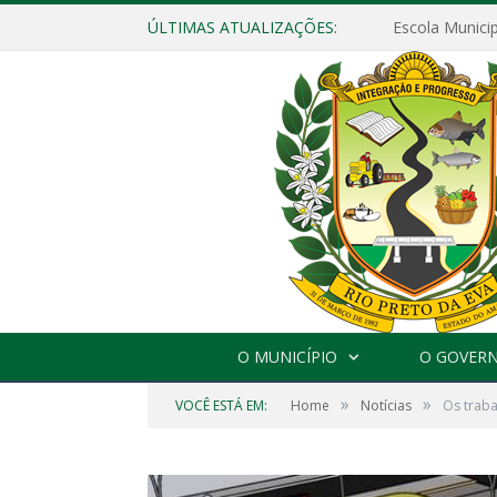
ÚLTIMAS ATUALIZAÇÕES:
O MUNICÍPIO
O GOVER
»
»
VOCÊ ESTÁ EM:
Home
Notícias
Os trab