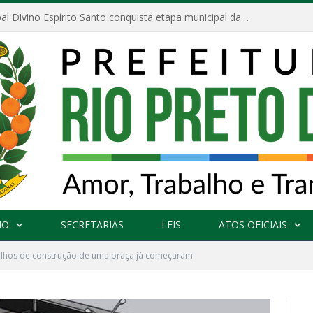
Escola Municipal Divino Espírito Santo conquista etapa municipal da V Feira Amazonense de Matemática
NO
SECRETARIAS
LEIS
ATOS OFICIAIS
alhos de construção de uma praça já começaram