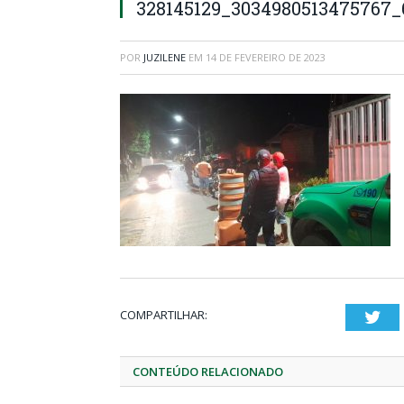
328145129_3034980513475767
POR
JUZILENE
EM
14 DE FEVEREIRO DE 2023
COMPARTILHAR:
Twi
CONTEÚDO RELACIONADO