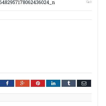
_6482957178062436024_n
0
tter
Facebook
Google+
Pinterest
LinkedIn
Tumblr
Email