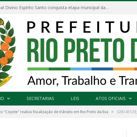
Escola Municipal Divino Espírito Santo conquista etapa municipal da V Feira Amazonense de Matemática
NO
SECRETARIAS
LEIS
ATOS OFICIAIS
»
 "Coyote" realiza fiscalização de trânsito em Rio Preto da Eva
328145129