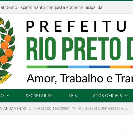
Escola Municipal Divino Espírito Santo conquista etapa municipal da V Feira Amazonense de Matemática
NO
SECRETARIAS
LEIS
ATOS OFICIAIS
»
EM ANDAMENTO
79383200_164209901474075_3938018594163523584_o