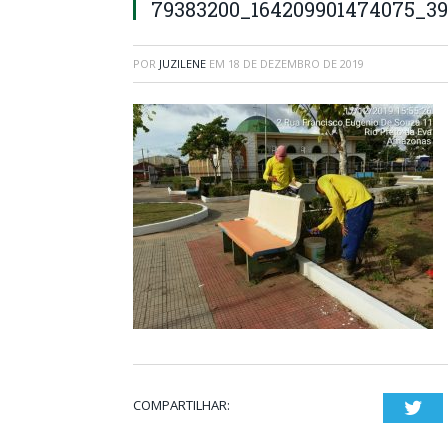
79383200_164209901474075_39
POR
JUZILENE
EM
18 DE DEZEMBRO DE 2019
COMPARTILHAR:
Twi