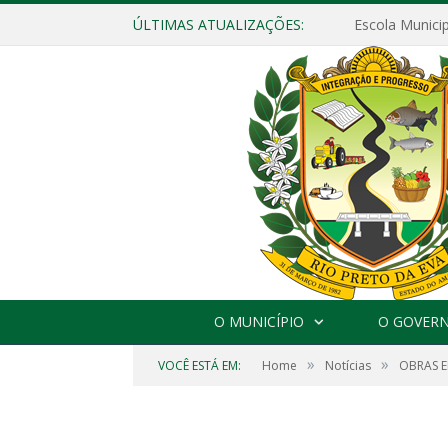
ÚLTIMAS ATUALIZAÇÕES:
O MUNICÍPIO
O GOVER
»
»
VOCÊ ESTÁ EM:
Home
Notícias
OBRAS 