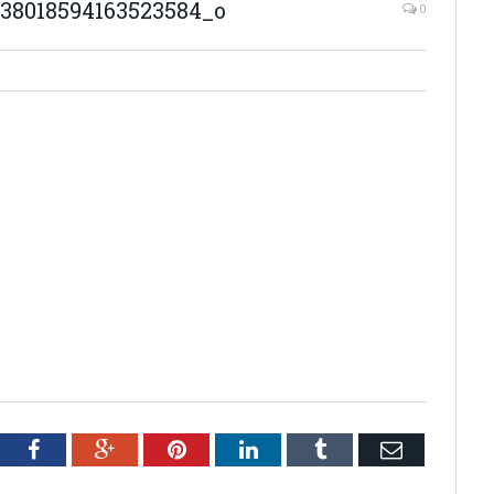
38018594163523584_o
0
tter
Facebook
Google+
Pinterest
LinkedIn
Tumblr
Email