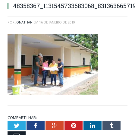
48358367_1131545733683068_83136366571
POR
JONATHAN
EM
16 DE JANEIRO DE 2019
COMPARTILHAR:
Twitter
Facebook
Google+
Pinterest
LinkedIn
Tumblr