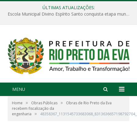
ÚLTIMAS ATUALIZAÇÕES:
Escola Municipal Divino Espírito Santo conquista etapa municipal da V Feira Amazonense de Matemática
MENU
»
»
Home
Obras Públicas
Obras de Rio Preto da Eva
recebem fiscalização da
»
engenharia
48358367_1131545733683068_8313636657198792704