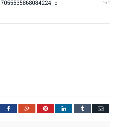
67055535868084224_o
0
tter
Facebook
Google+
Pinterest
LinkedIn
Tumblr
Email