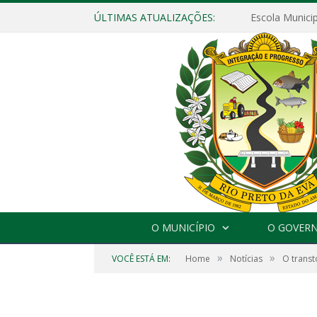
ÚLTIMAS ATUALIZAÇÕES:
O MUNICÍPIO
O GOVER
»
»
VOCÊ ESTÁ EM:
Home
Notícias
O transt