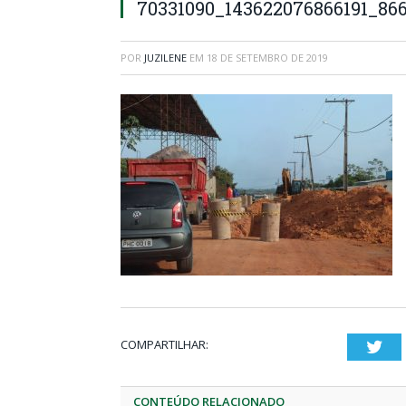
70331090_143622076866191_86
POR
JUZILENE
EM
18 DE SETEMBRO DE 2019
COMPARTILHAR:
Twi
CONTEÚDO RELACIONADO