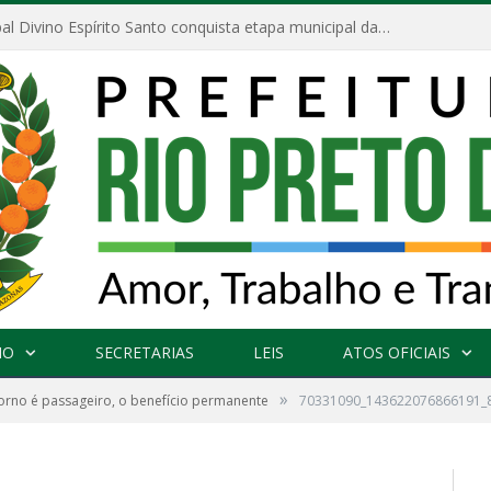
Escola Municipal Divino Espírito Santo conquista etapa municipal da V Feira Amazonense de Matemática
NO
SECRETARIAS
LEIS
ATOS OFICIAIS
»
orno é passageiro, o benefício permanente
70331090_143622076866191_