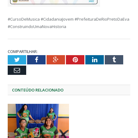
#CursoDeMusica #CidadaniaJovem #PrefeituraDeRioPretoDaEva
#ConstruindoUmaNovaHistoria
COMPARTILHAR:
Twitter
Facebook
Google+
Pinterest
LinkedIn
Tumblr
Email
CONTEÚDO RELACIONADO