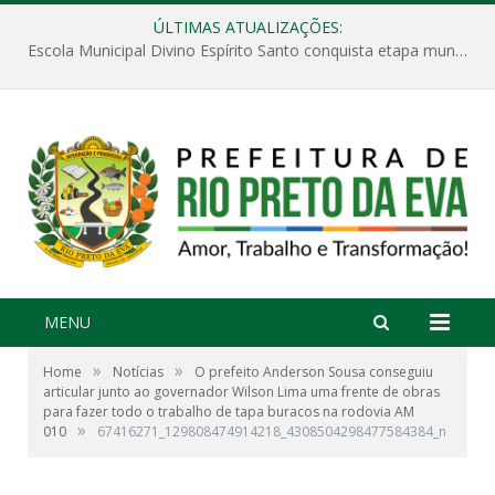
ÚLTIMAS ATUALIZAÇÕES:
Escola Municipal Divino Espírito Santo conquista etapa municipal da V Feira Amazonense de Matemática
MENU
»
»
Home
Notícias
O prefeito Anderson Sousa conseguiu
articular junto ao governador Wilson Lima uma frente de obras
para fazer todo o trabalho de tapa buracos na rodovia AM
»
010
67416271_129808474914218_4308504298477584384_n