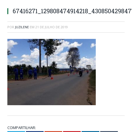
67416271_129808474914218_43085042984
POR
JUZILENE
EM
21 DE JULHO DE 2019
COMPARTILHAR: