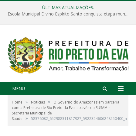
ÚLTIMAS ATUALIZAÇÕES:
Escola Municipal Divino Espírito Santo conquista etapa municipal da V Feira Amazonense de Matemática
MENU
»
»
Home
Notícias
O Governo do Amazonas em parceria
com a Prefeitura de Rio Preto da Eva, através da SUSAM e
Secretaria Municipal de
»
Saúde
58376082_652988311817927_5922324606248550400_n