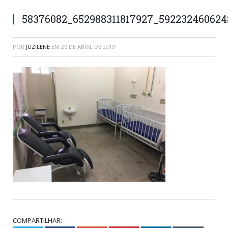
58376082_652988311817927_59223246062
POR
JUZILENE
EM
26 DE ABRIL DE 2019
COMPARTILHAR: