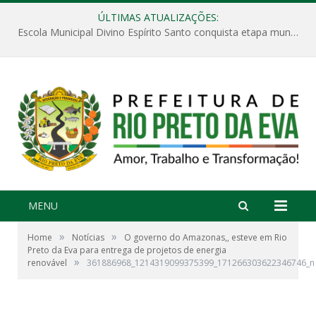
ÚLTIMAS ATUALIZAÇÕES:
Escola Municipal Divino Espírito Santo conquista etapa municipal da V Feira Amazonense de Matemática
MENU
»
»
Home
Notícias
O governo do Amazonas,, esteve em Rio
Preto da Eva para entrega de projetos de energia
»
renovável
361886968_1214319099375399_171266303622346746_n