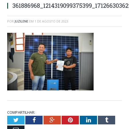
361886968_1214319099375399_1712663036
POR
JUZILENE
EM
1 DE AGOSTO DE 2023
COMPARTILHAR:
Twitter
Facebook
Google+
Pinterest
LinkedIn
Tumblr