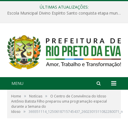
ÚLTIMAS ATUALIZAÇÕES:
Escola Municipal Divino Espírito Santo conquista etapa municipal da V Feira Amazonense de Matemática
MENU
»
»
Home
Notícias
O Centro de Convivência do Idoso
Antônio Batista Filho preparou uma programação especial
durante a Semana do
»
Idoso
369351114_1250618715745437_2602301511082280071_n