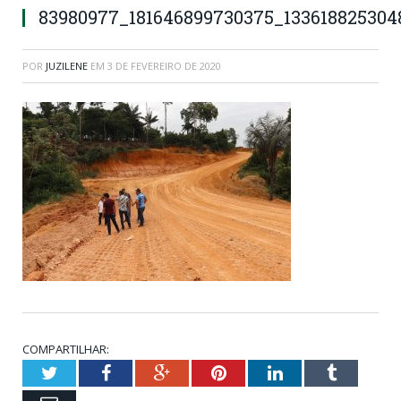
83980977_181646899730375_133618825304
POR
JUZILENE
EM
3 DE FEVEREIRO DE 2020
COMPARTILHAR:
Twitter
Facebook
Google+
Pinterest
LinkedIn
Tumblr