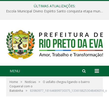
ÚLTIMAS ATUALIZAÇÕES:
Escola Municipal Divino Espírito Santo conquista etapa municipal da V Feira Amazonense de Matemática
MENU
»
»
Home
Notícias
O asfalto chegou ligando o bairro
Coqueiral com o
»
Batistinha
83980977_181646899730375_1336188253048406016_o