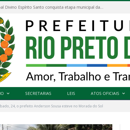
Escola Municipal Divino Espírito Santo conquista etapa municipal da V Feira Amazonense de Matemática
NO
SECRETARIAS
LEIS
ATOS OFICIAIS
bado, 24, o prefeito Anderson Sousa esteve no Morada do Sol