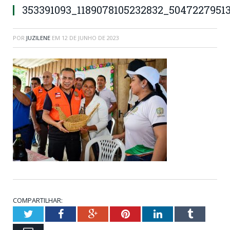
353391093_1189078105232832_5047227951
POR
JUZILENE
EM
12 DE JUNHO DE 2023
COMPARTILHAR:
Twitter
Facebook
Google+
Pinterest
LinkedIn
Tumblr