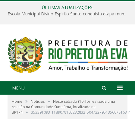
ÚLTIMAS ATUALIZAÇÕES:
Escola Municipal Divino Espírito Santo conquista etapa municipal da V Feira Amazonense de Matemática
MENU
»
»
Home
Notícias
Neste sábado (10) foi realizada uma
reunião na Comunidade Sumaúma, localizada na
»
BR174
353391093_1189078105232832_5047227951356078163_n