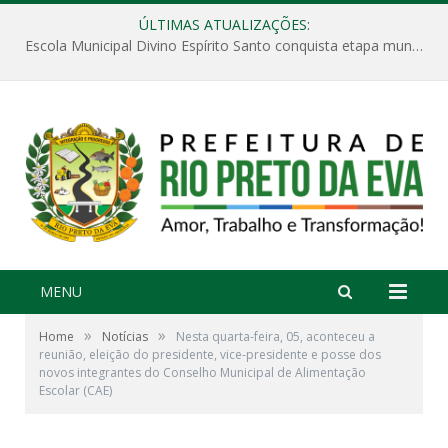
ÚLTIMAS ATUALIZAÇÕES:
Escola Municipal Divino Espírito Santo conquista etapa municipal da V Feira Amazonense de Matemática
MENU
»
»
Home
Notícias
Nesta quarta-feira, 05, aconteceu a
reunião, eleição do presidente, vice-presidente e posse dos
novos integrantes do Conselho Municipal de Alimentação
Escolar (CAE)