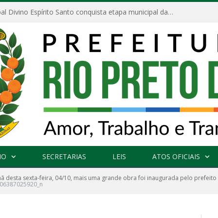
Escola Municipal Divino Espírito Santo conquista etapa municipal da V Feira Amazonense de Matemática
NO
SECRETARIAS
LEIS
ATOS OFICIAIS
 desta sexta-feira, 04/10, mais uma grande obra foi inaugurada pelo prefeit
06387025920_n