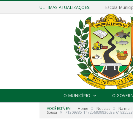
ÚLTIMAS ATUALIZAÇÕES:
O MUNICÍPIO
O GOVER
»
»
VOCÊ ESTÁ EM:
Home
Notícias
Na manhã
»
Sousa
71309335_147256939836038_61935523