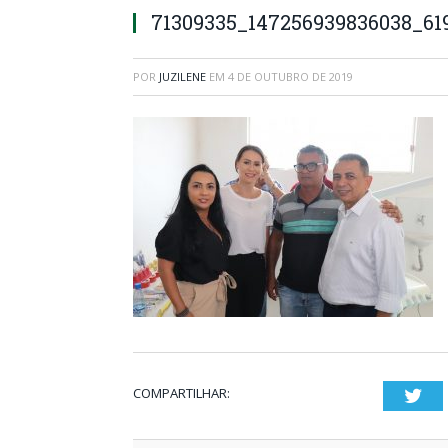
71309335_147256939836038_61
POR
JUZILENE
EM
4 DE OUTUBRO DE 2019
COMPARTILHAR:
Twi