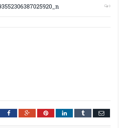
93552306387025920_n
0
tter
Facebook
Google+
Pinterest
LinkedIn
Tumblr
Email