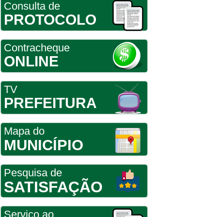
Consulta de
PROTOCOLO
Contracheque
ONLINE
TV
PREFEITURA
Mapa do
MUNICÍPIO
Pesquisa de
SATISFAÇÃO
Serviço ao