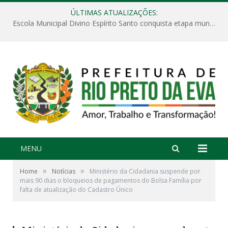
ÚLTIMAS ATUALIZAÇÕES:
Escola Municipal Divino Espírito Santo conquista etapa municipal da V Feira Amazonense de Matemática
MENU
»
»
Home
Notícias
Ministério da Cidadania suspende por
mais 90 dias o bloqueios de pagamentos do Bolsa Família por
falta de atualização do Cadastro Único