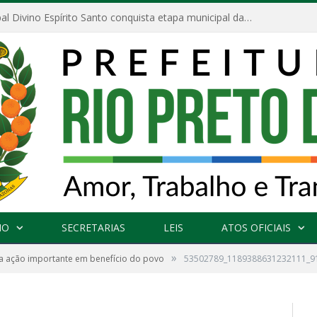
Escola Municipal Divino Espírito Santo conquista etapa municipal da V Feira Amazonense de Matemática
NO
SECRETARIAS
LEIS
ATOS OFICIAIS
»
a ação importante em benefício do povo
53502789_1189388631232111_9