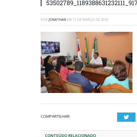
53502789_1189388631232111_91
POR
JONATHAN
EM
11 DE MARÇO DE 2019
COMPARTILHAR:
Twi
CONTEÚDO RELACIONADO