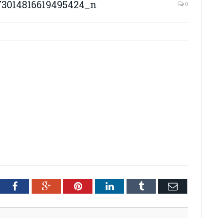
73014816619495424_n
0
tter
Facebook
Google+
Pinterest
LinkedIn
Tumblr
Email