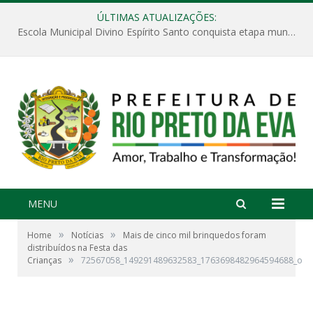
ÚLTIMAS ATUALIZAÇÕES:
Escola Municipal Divino Espírito Santo conquista etapa municipal da V Feira Amazonense de Matemática
MENU
»
»
Home
Notícias
Mais de cinco mil brinquedos foram
distribuídos na Festa das
»
Crianças
72567058_149291489632583_1763698482964594688_o