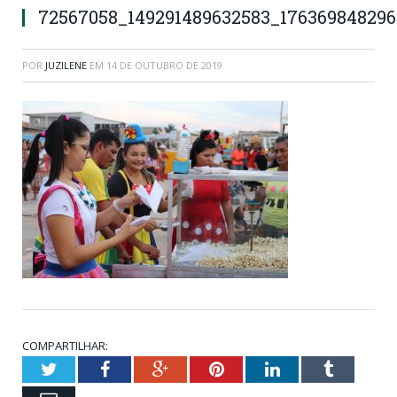
72567058_149291489632583_17636984829
POR
JUZILENE
EM
14 DE OUTUBRO DE 2019
COMPARTILHAR:
Twitter
Facebook
Google+
Pinterest
LinkedIn
Tumblr