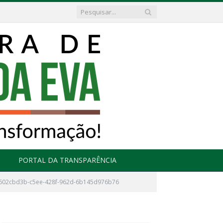
PORTAL DA TRANSPARÊNCIA
602cbd3b-c5ee-428f-962d-6b145d976b76