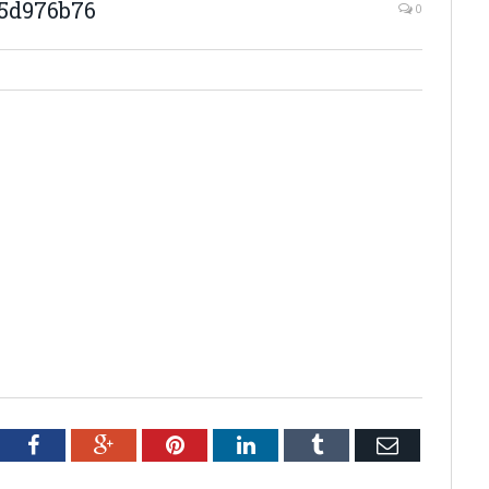
45d976b76
0
tter
Facebook
Google+
Pinterest
LinkedIn
Tumblr
Email