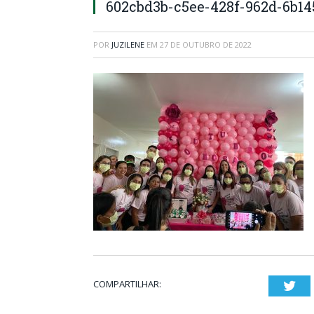
602cbd3b-c5ee-428f-962d-6b1
POR
JUZILENE
EM
27 DE OUTUBRO DE 2022
COMPARTILHAR:
Twi