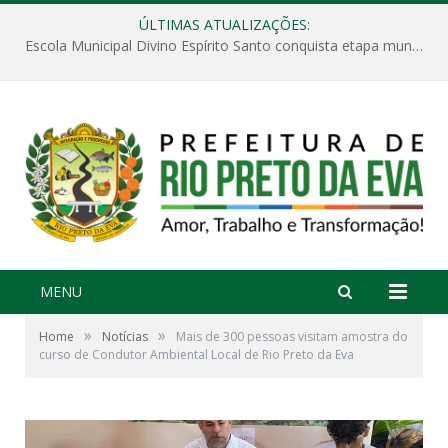
ÚLTIMAS ATUALIZAÇÕES:
Escola Municipal Divino Espírito Santo conquista etapa municipal da V Feira Amazonense de Matemática
MENU
»
»
Home
Notícias
Mais de 300 pessoas visitam amostra do
curso de Condutor Ambiental Local de Rio Preto da Eva