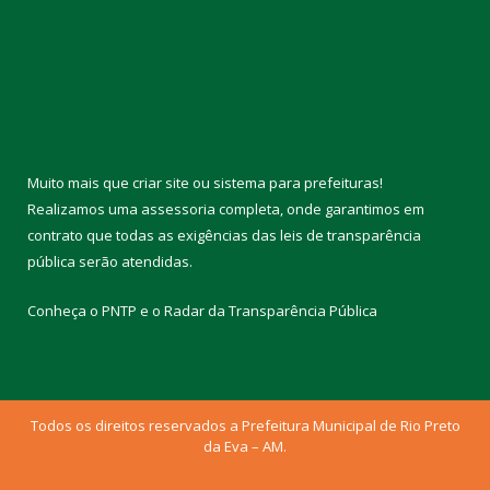
Muito mais que
criar site
ou
sistema para prefeituras
!
Realizamos uma
assessoria
completa, onde garantimos em
contrato que todas as exigências das
leis de transparência
pública
serão atendidas.
Conheça o
PNTP
e o
Radar da Transparência Pública
Todos os direitos reservados a Prefeitura Municipal de Rio Preto
da Eva – AM.