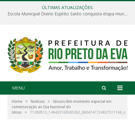
ÚLTIMAS ATUALIZAÇÕES:
Escola Municipal Divino Espírito Santo conquista etapa municipal da V Feira Amazonense de Matemática
MENU
»
»
Home
Notícias
Idosos têm momento especial em
comemoração ao Dia Nacional do
»
Idoso
71089513_146433166585082_8804741724837511168_o