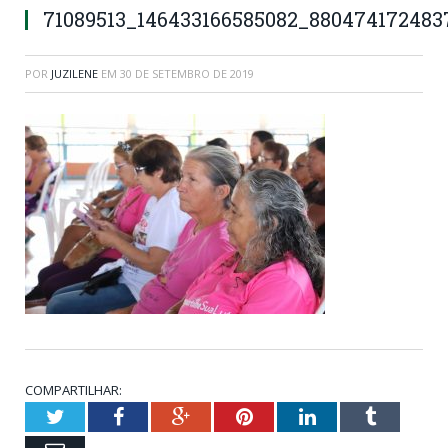
71089513_146433166585082_880474172483
POR
JUZILENE
EM
30 DE SETEMBRO DE 2019
COMPARTILHAR:
Twitter
Facebook
Google+
Pinterest
LinkedIn
Tumblr