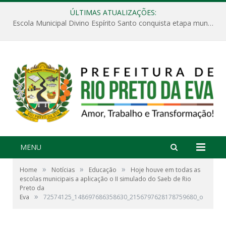
ÚLTIMAS ATUALIZAÇÕES:
Escola Municipal Divino Espírito Santo conquista etapa municipal da V Feira Amazonense de Matemática
MENU
»
»
»
Home
Notícias
Educação
Hoje houve em todas as
escolas municipais a aplicação o II simulado do Saeb de Rio
Preto da
»
Eva
72574125_148697686358630_2156797628178759680_o