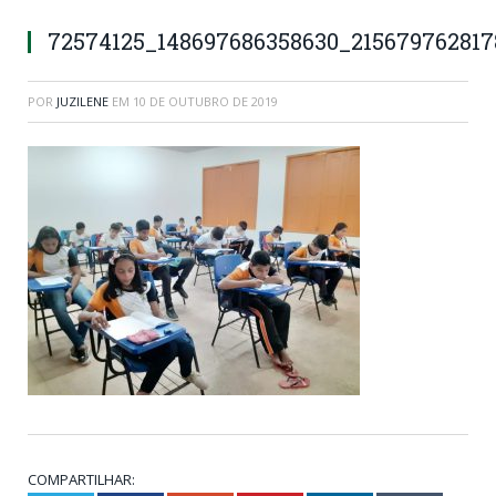
72574125_148697686358630_215679762817
POR
JUZILENE
EM
10 DE OUTUBRO DE 2019
COMPARTILHAR: