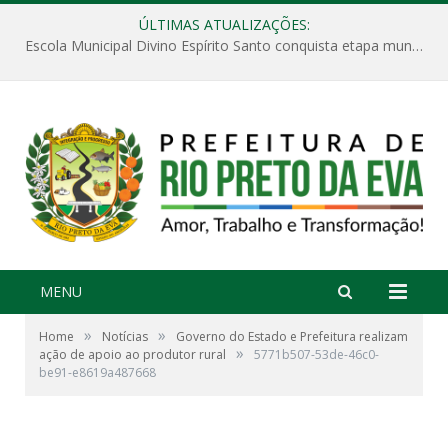
ÚLTIMAS ATUALIZAÇÕES:
Escola Municipal Divino Espírito Santo conquista etapa municipal da V Feira Amazonense de Matemática
MENU
»
»
Home
Notícias
Governo do Estado e Prefeitura realizam
»
ação de apoio ao produtor rural
5771b507-53de-46c0-
be91-e8619a487668