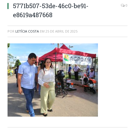
5771b507-53de-46c0-be91-
0
e8619a487668
POR
LETÍCIA COSTA
EM
25 DE ABRIL DE 2025