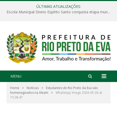
ÚLTIMAS ATUALIZAÇÕES:
Escola Municipal Divino Espírito Santo conquista etapa municipal da V Feira Amazonense de Matemática
MENU
»
»
Home
Notícias
Estudantes de Rio Preto da Eva são
»
homenageados na Aleam
WhatsApp Image 2026-05-26 at
15.06.47