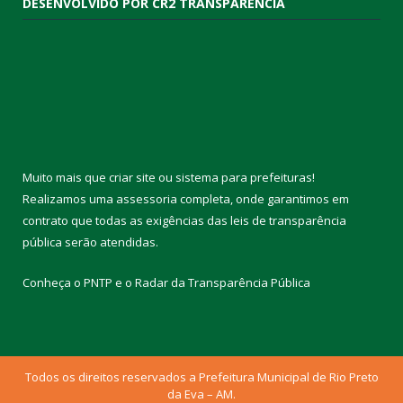
DESENVOLVIDO POR CR2 TRANSPARÊNCIA
Muito mais que
criar site
ou
sistema para prefeituras
!
Realizamos uma
assessoria
completa, onde garantimos em
contrato que todas as exigências das
leis de transparência
pública
serão atendidas.
Conheça o
PNTP
e o
Radar da Transparência Pública
Todos os direitos reservados a Prefeitura Municipal de Rio Preto
da Eva – AM.