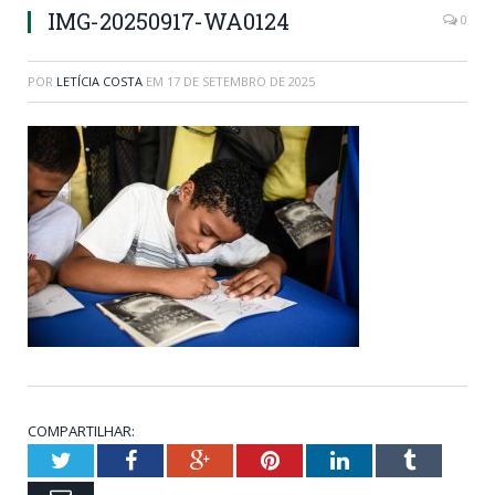
IMG-20250917-WA0124
0
POR
LETÍCIA COSTA
EM
17 DE SETEMBRO DE 2025
COMPARTILHAR:
Twitter
Facebook
Google+
Pinterest
LinkedIn
Tumblr