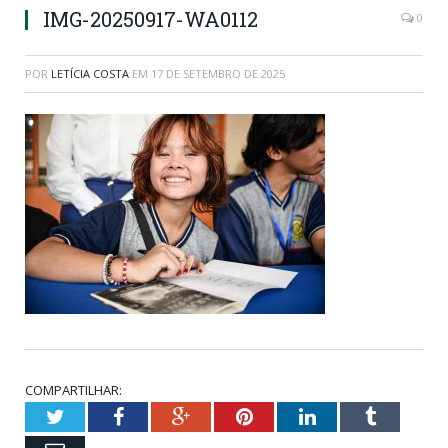
IMG-20250917-WA0112
0
POR
LETÍCIA COSTA
EM
17 DE SETEMBRO DE 2025
COMPARTILHAR:
Twitter
Facebook
Google+
Pinterest
LinkedIn
Tumblr