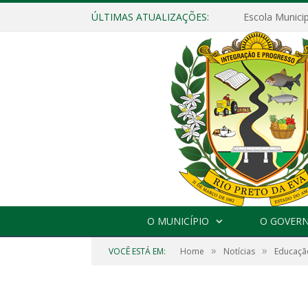
ÚLTIMAS ATUALIZAÇÕES:
O MUNICÍPIO
O GOVER
»
»
VOCÊ ESTÁ EM:
Home
Notícias
Educaçã