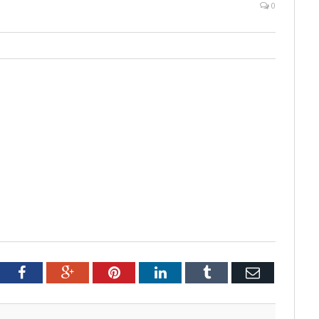
0
tter
Facebook
Google+
Pinterest
LinkedIn
Tumblr
Email