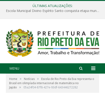
ÚLTIMAS ATUALIZAÇÕES:
Escola Municipal Divino Espírito Santo conquista etapa municipal da V Feira Amazonense de Matemática
MENU
»
»
Home
Notícias
Escola de Rio Preto da Eva representa o
Brasil em olimpíada internacional de matemática no
»
Japão
05a24f04-87f8-427e-93df-643446272282