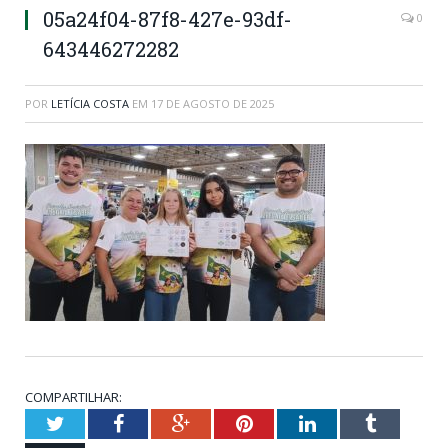
05a24f04-87f8-427e-93df-
0
643446272282
POR
LETÍCIA COSTA
EM
17 DE AGOSTO DE 2025
COMPARTILHAR:
Twitter
Facebook
Google+
Pinterest
LinkedIn
Tumblr