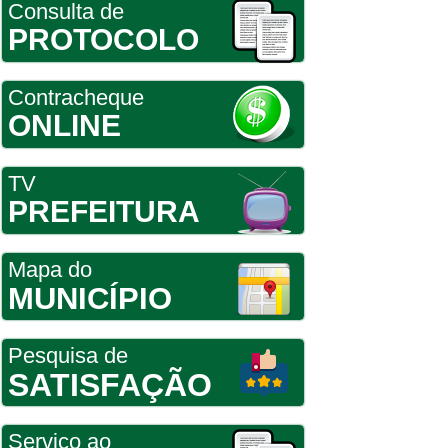
Consulta de
PROTOCOLO
Contracheque
ONLINE
TV
PREFEITURA
Mapa do
MUNICÍPIO
Pesquisa de
SATISFAÇÃO
Serviço ao