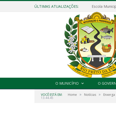
ÚLTIMAS ATUALIZAÇÕES:
O MUNICÍPIO
O GOVER
»
»
VOCÊ ESTÁ EM:
Home
Notícias
Enxerga 
13.44.45