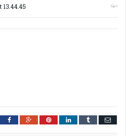
 13.44.45
0
tter
Facebook
Google+
Pinterest
LinkedIn
Tumblr
Email