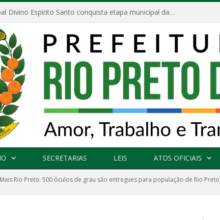
Escola Municipal Divino Espírito Santo conquista etapa municipal da V Feira Amazonense de Matemática
NO
SECRETARIAS
LEIS
ATOS OFICIAIS
Mais Rio Preto: 500 óculos de grau são entregues para população de Rio Preto