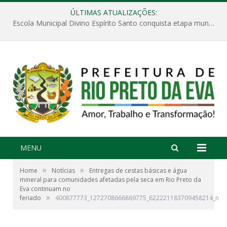
ÚLTIMAS ATUALIZAÇÕES:
Escola Municipal Divino Espírito Santo conquista etapa municipal da V Feira Amazonense de Matemática
MENU
»
»
Home
Notícias
Entregas de cestas básicas e água
mineral para comunidades afetadas pela seca em Rio Preto da
Eva continuam no
»
feriado
400877773_1272708666869775_622221183709458214_n