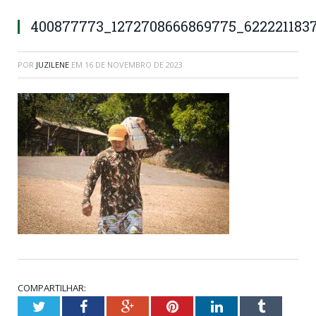
400877773_1272708666869775_622221183
POR
JUZILENE
EM
16 DE NOVEMBRO DE 2023
COMPARTILHAR:
Twitter
Facebook
Google+
Pinterest
LinkedIn
Tumblr