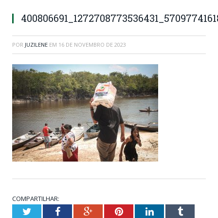
400806691_1272708773536431_570977416
POR
JUZILENE
EM
16 DE NOVEMBRO DE 2023
COMPARTILHAR:
Twitter
Facebook
Google+
Pinterest
LinkedIn
Tumblr