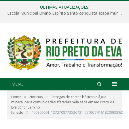
ÚLTIMAS ATUALIZAÇÕES:
Escola Municipal Divino Espírito Santo conquista etapa municipal da V Feira Amazonense de Matemática
MENU
»
»
Home
Notícias
Entregas de cestas básicas e água
mineral para comunidades afetadas pela seca em Rio Preto da
Eva continuam no
»
feriado
400806691_1272708773536431_5709774161820980362_n