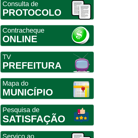
Consulta de
PROTOCOLO
Contracheque
ONLINE
TV
PREFEITURA
Mapa do
MUNICÍPIO
Pesquisa de
SATISFAÇÃO
Serviço ao