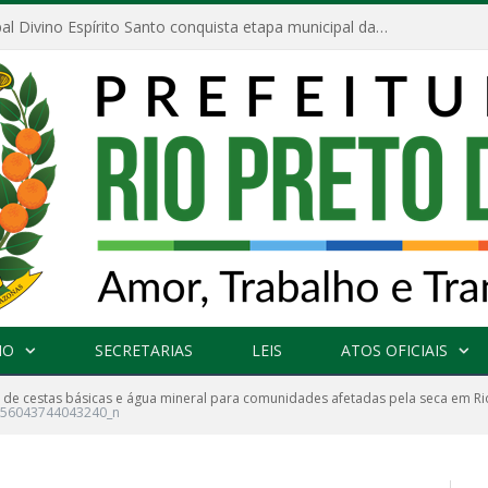
Escola Municipal Divino Espírito Santo conquista etapa municipal da V Feira Amazonense de Matemática
NO
SECRETARIAS
LEIS
ATOS OFICIAIS
 de cestas básicas e água mineral para comunidades afetadas pela seca em Ri
56043744043240_n