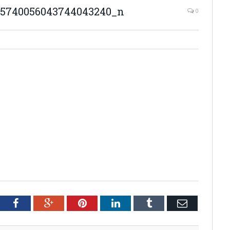
_5740056043744043240_n
0
tter
Facebook
Google+
Pinterest
LinkedIn
Tumblr
Email