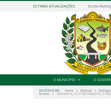
ÚLTIMAS ATUALIZAÇÕES:
O MUNICÍPIO
O GOVER
»
»
VOCÊ ESTÁ EM:
Home
Notícias
Entregas
»
feriado
400649616_1272708786869763_57400