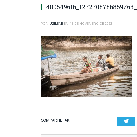
400649616_1272708786869763
POR
JUZILENE
EM
16 DE NOVEMBRO DE 2023
COMPARTILHAR:
Twi