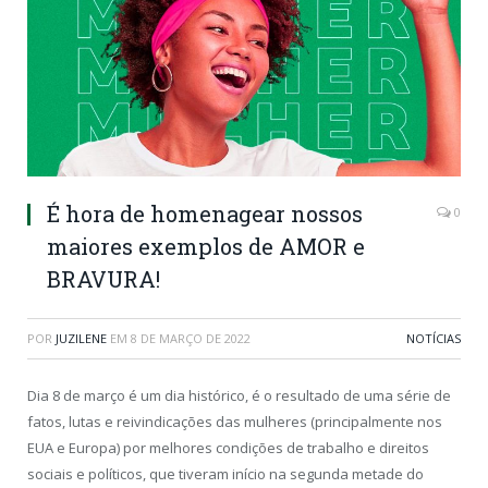
É hora de homenagear nossos
0
maiores exemplos de AMOR e
BRAVURA!
POR
JUZILENE
EM
8 DE MARÇO DE 2022
NOTÍCIAS
Dia 8 de março é um dia histórico, é o resultado de uma série de
fatos, lutas e reivindicações das mulheres (principalmente nos
EUA e Europa) por melhores condições de trabalho e direitos
sociais e políticos, que tiveram início na segunda metade do