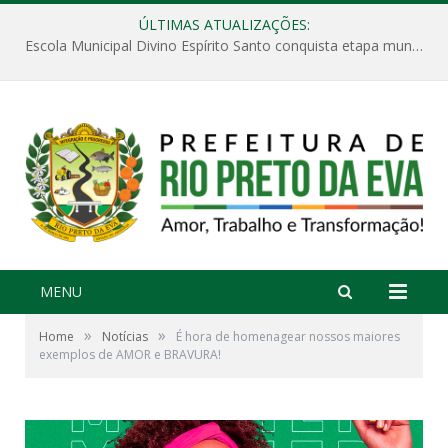
ÚLTIMAS ATUALIZAÇÕES:
Escola Municipal Divino Espírito Santo conquista etapa municipal da V Feira Amazonense de Matemática
MENU
»
»
Home
Notícias
É hora de homenagear nossos maiores
exemplos de AMOR e BRAVURA!