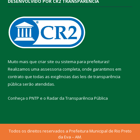
DESENVOLVIDO POR CR2 TRANSPARÊNCIA
Muito mais que
criar site
ou
sistema para prefeituras
!
Realizamos uma
assessoria
completa, onde garantimos em
contrato que todas as exigências das
leis de transparência
pública
serão atendidas.
Conheça o
PNTP
e o
Radar da Transparência Pública
Todos os direitos reservados a Prefeitura Municipal de Rio Preto
da Eva – AM.