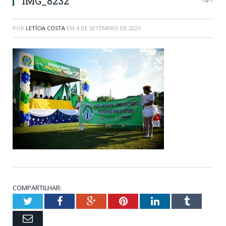
IMG_8232
POR
LETÍCIA COSTA
EM
4 DE SETEMBRO DE 2025
COMPARTILHAR:
Twitter
Facebook
Google+
Pinterest
LinkedIn
Tumblr
Email