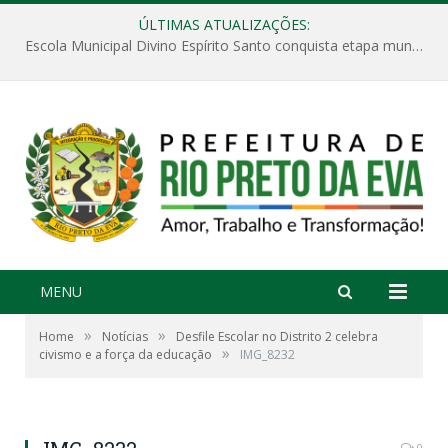
ÚLTIMAS ATUALIZAÇÕES:
Escola Municipal Divino Espírito Santo conquista etapa municipal da V Feira Amazonense de Matemática
MENU
»
»
Home
Notícias
Desfile Escolar no Distrito 2 celebra
»
civismo e a força da educação
IMG_8232
0